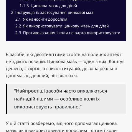
1.1.3
Цинкова мазь для дітей
2
Інструкція із застосування цинкової мазі
2.1
Як наносити дорослим
2.2
Як використовувати цинкову мазь для дітей
2.3
Протипоказання і коли не варто використовувати
Є засоби, які десятиліттями стоять на полицях аптек і
не здають позицій. Цинкова мазь — один з них. Коштує
дешево, є скрізь, а список ситуацій, де вона реально
допомагає, довший, ніж здається.
“Найпростіші засоби часто виявляються
найнадійнішими — особливо коли їх
використовують правильно.”
У цій статті розберемо, від чого допомагає цинкова
мазь, як її використовувати дорослим і дітям і коли