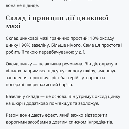
вона не підійде.
Склад і принцип дії цинкової
мазі
Склад цинкової мазі гранично простий: 10% оксиду
цинку і 90% вазеліну. Більше нічого. Саме ця простота і
робить її такою передбачуваною у дії.
Оксид цинку — це активна речовина. Він діє одразу в
кількох напрямках: підсушує вологу шкіру, зменшує
запалення, пригнічує ріст бактерій і утворює на
поверхні шкіри захисний бар’єр.
Вазелін у складі — це основа. Він утримує оксид цинку
на шкірі і додатково пом’якшує та зволожує.
Разом вони дають ефект, який важко відтворити
дорогими засобами з довгим списком інгредієнтів.