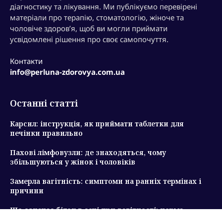
діагностику та лікування. Ми публікуємо перевірені
матеріали про терапію, стоматологію, жіноче та
чоловіче здоров’я, щоб ви могли приймати
усвідомлені рішення про своє самопочуття.
Контакти
info@perluna-zdorovya.com.ua
Останні статті
Карсил: інструкція, як приймати таблетки для
печінки правильно
Пахові лімфовузли: де знаходяться, чому
збільшуються у жінок і чоловіків
Замерла вагітність: симптоми на ранніх термінах і
причини
Що означає білок в сечі при вагітності: норма,
причини підвищення і ризики