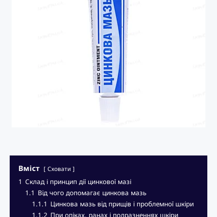
Вміст
Сховати
1
Склад і принцип дії цинкової мазі
1.1
Від чого допомагає цинкова мазь
1.1.1
Цинкова мазь від прищів і проблемної шкіри
1.1.2
При опіках, ранах і подразненнях шкіри