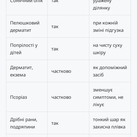
Сонячний опік
так
уражену
ділянку
Пелюшковий
при кожній
так
дерматит
зміні підгузка
Попрілості у
на чисту суху
так
дітей
шкіру
Дерматит,
як допоміжний
частково
екзема
засіб
зменшує
Псоріаз
частково
симптоми, не
лікує
Дрібні рани,
тонкий шар як
так
подряпини
захисна плівка