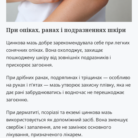
При опіках, ранах і подразненнях шкіри
Цинкова мазь добре зарекомендувала себе при легких
сонячних опіках. Вона охолоджує, захищає
пошкоджену шкіру від зовнішніх подразників і
прискорює загоєння.
При дрібних ранах, подряпинах і тріщинах — особливо
на руках і п’ятах — мазь утворює захисну плівку, яка не
дає рані забруднюватись і водночас не перешкоджає
загоєнню.
При дерматиті, псоріазі та екземі цинкова мазь
використовується як допоміжний засіб. Вона зменшує
свербіж і запалення, але не замінює основного
лікування, призначеного лікарем.