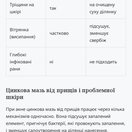
Тріщини на
на очищену
так
шкірі
суху ділянку
підсушує,
Вітрянка
частково
зменшує
(висипання)
свербіж
Глибокі
інфіковані
ні
не підходить
рани
Цинкова мазь від прищів і проблемної
шкіри
При акне цинкова мазь від прищів працює через кілька
механізмів одночасно. Вона підсушує запалений
елемент, пригнічує бактерії, які провокують запалення,
і зменшує салоутворення на ділянці нанесення.