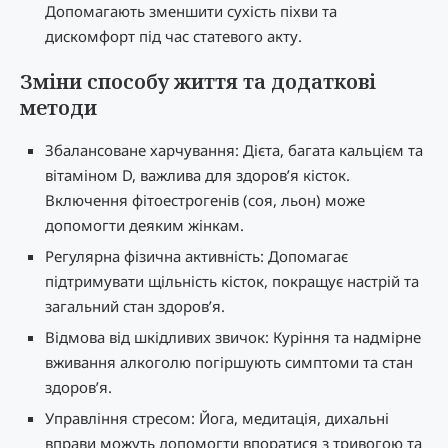
Допомагають зменшити сухість піхви та
дискомфорт під час статевого акту.
Зміни способу життя та додаткові
методи
Збалансоване харчування: Дієта, багата кальцієм та
вітаміном D, важлива для здоров’я кісток.
Включення фітоестрогенів (соя, льон) може
допомогти деяким жінкам.
Регулярна фізична активність: Допомагає
підтримувати щільність кісток, покращує настрій та
загальний стан здоров’я.
Відмова від шкідливих звичок: Куріння та надмірне
вживання алкоголю погіршують симптоми та стан
здоров’я.
Управління стресом: Йога, медитація, дихальні
вправи можуть допомогти впоратися з тривогою та