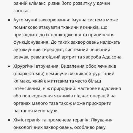
ранній клімакс, ризик його розвитку у дочки
зростає.
Аутоімунні захворювання: Імунна система може
помилково атакувати тканини яєчників, що
призводить до їх пошкодження та припинення
функціонування. До таких захворювань належать
аутоімунний тиреоїдит, системний червоний
вовчак, ревматоїдний артрит та хвороба Аддісона.
Хірургічні втручання: Видалення обох яєчників
(оваріектомія) неминуче викликає хірургічний
клімакс, який є миттєвим та часто більш
інтенсивним, ніж природний. Часткове видалення
або пошкодження яєчників під час операцій на
органах малого таза також може прискорити
настання менопаузи.
Хіміотерапія та променева терапія: Лікування
онкологічних захворювань, особливо раку