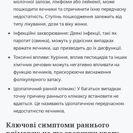
молочної залози, лімфоми або лейкемії, може
пошкодити яєчники та спричинити їхню передчасну
недостатність. Ступінь пошкодження залежить від
типу лікування, дози та віку жінки.
Інфекційні захворювання: Деякі інфекції, такі як
паротит (свинка), можуть у рідкісних випадках
вражати яєчники, що призводить до їх дисфункції.
Токсичні впливи: Куріння, вплив пестицидів та інших
хімічних речовин можуть негативно впливати на
функцію яєчників, прискорюючи виснаження
фолікулярного запасу.
Ідіопатичний ранній клімакс: У багатьох випадках
точну причину раннього клімаксу встановити не
вдається. Це називають ідіопатичною передчасною
недостатністю яєчників.
Ключові симптоми раннього
клімаксу: на що звернути увагу