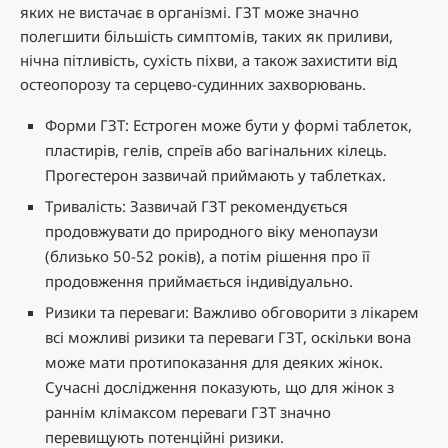
яких не вистачає в організмі. ГЗТ може значно
полегшити більшість симптомів, таких як приливи,
нічна пітливість, сухість піхви, а також захистити від
остеопорозу та серцево-судинних захворювань.
Форми ГЗТ: Естроген може бути у формі таблеток,
пластирів, гелів, спреїв або вагінальних кілець.
Прогестерон зазвичай приймають у таблетках.
Тривалість: Зазвичай ГЗТ рекомендується
продовжувати до природного віку менопаузи
(близько 50-52 років), а потім рішення про її
продовження приймається індивідуально.
Ризики та переваги: Важливо обговорити з лікарем
всі можливі ризики та переваги ГЗТ, оскільки вона
може мати протипоказання для деяких жінок.
Сучасні дослідження показують, що для жінок з
раннім клімаксом переваги ГЗТ значно
перевищують потенційні ризики.