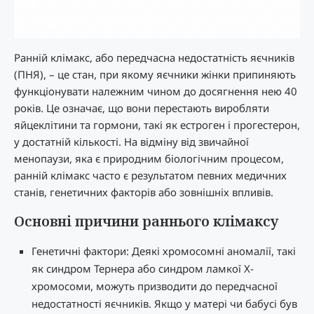
Ранній клімакс, або передчасна недостатність яєчників
(ПНЯ), – це стан, при якому яєчники жінки припиняють
функціонувати належним чином до досягнення нею 40
років. Це означає, що вони перестають виробляти
яйцеклітини та гормони, такі як естроген і прогестерон,
у достатній кількості. На відміну від звичайної
менопаузи, яка є природним біологічним процесом,
ранній клімакс часто є результатом певних медичних
станів, генетичних факторів або зовнішніх впливів.
Основні причини раннього клімаксу
Генетичні фактори: Деякі хромосомні аномалії, такі
як синдром Тернера або синдром ламкої Х-
хромосоми, можуть призводити до передчасної
недостатності яєчників. Якщо у матері чи бабусі був