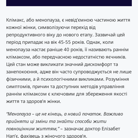
Клімакс, або менопауза, є невід’ємною частиною життя
кожної жінки, символізуючи перехід від
репродуктивного віку до нового етапу. Зазвичай цей
період припадає на вік 45-55 років. Однак, коли
менопауза настає раніше 40 років, її називають раннім
клімаксом, або передчасною недостатністю яєчників.
Цей стан може викликати значний дискомфорт та
занепокоєння, адже він часто супроводжується не лише
фізичними, а й психологічними викликами. Розуміння
симптомів, причин та доступних методів управління
раннім клімаксом є ключовим для збереження якості
життя та здоров’я жінки.
“Менопауза – це не кінець, а новий початок. Важливо
прийняти ці зміни та знайти способи жити
повноцінним життям,”
– зазначає доктор Елізабет
Нап’є, фахівець з жіночого здоров’я.