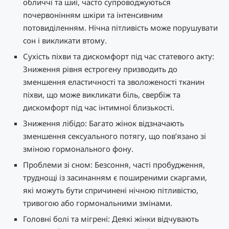
обличчі та шиї, часто супроводжуються
почервонінням шкіри та інтенсивним
потовиділенням. Нічна пітливість може порушувати
сон і викликати втому.
Сухість піхви та дискомфорт під час статевого акту:
Зниження рівня естрогену призводить до
зменшення еластичності та зволоженості тканин
піхви, що може викликати біль, свербіж та
дискомфорт під час інтимної близькості.
Зниження лібідо: Багато жінок відзначають
зменшення сексуального потягу, що пов’язано зі
зміною гормонального фону.
Проблеми зі сном: Безсоння, часті пробудження,
труднощі із засинанням є поширеними скаргами,
які можуть бути спричинені нічною пітливістю,
тривогою або гормональними змінами.
Головні болі та мігрені: Деякі жінки відчувають