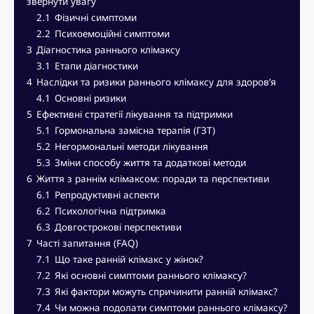
звернути увагу
2.1
Фізичні симптоми
2.2
Психоемоційні симптоми
3
Діагностика раннього клімаксу
3.1
Етапи діагностики
4
Наслідки та ризики раннього клімаксу для здоров’я
4.1
Основні ризики
5
Ефективні стратегії лікування та підтримки
5.1
Гормональна замісна терапія (ГЗТ)
5.2
Негормональні методи лікування
5.3
Зміни способу життя та додаткові методи
6
Життя з раннім клімаксом: поради та перспективи
6.1
Репродуктивні аспекти
6.2
Психологічна підтримка
6.3
Довгострокові перспективи
7
Часті запитання (FAQ)
7.1
Що таке ранній клімакс у жінок?
7.2
Які основні симптоми раннього клімаксу?
7.3
Які фактори можуть спричинити ранній клімакс?
7.4
Чи можна подолати симптоми раннього клімаксу?