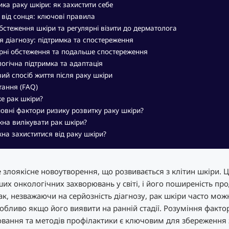
ка раку шкіри: як захистити себе
 від сонця: ключові правила
стеження шкіри та регулярні візити до дерматолога
я діагнозу: підтримка та спостереження
рні обстеження та подальше спостереження
огічна підтримка та адаптація
ий спосіб життя після раку шкіри
тання (FAQ)
е рак шкіри?
новні фактори ризику розвитку раку шкіри?
на вилікувати рак шкіри?
на захиститися від раку шкіри?
е злоякісне новоутворення, що розвивається з клітин шкіри. Ц
х онкологічних захворювань у світі, і його поширеність пр
ак, незважаючи на серйозність діагнозу, рак шкіри часто мож
собливо якщо його виявити на ранній стадії. Розуміння фактор
ювання та методів профілактики є ключовим для збереження 