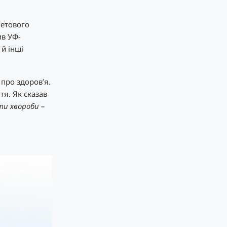
летового
ив УФ-
й інші
 про здоров’я.
я. Як сказав
ти хвороби –