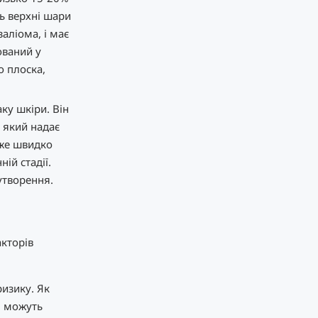
ть верхні шари
аліома, і має
ований у
о плоска,
ку шкіри. Він
 який надає
оже швидко
ій стадії.
утворення.
акторів
изику. Як
) можуть