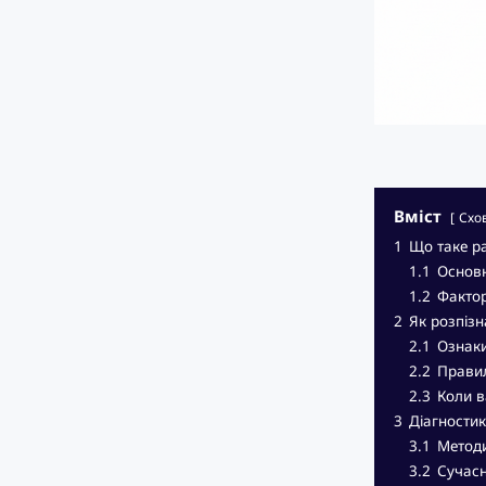
Вміст
Схо
1
Що таке ра
1.1
Основн
1.2
Фактор
2
Як розпізн
2.1
Ознаки
2.2
Прави
2.3
Коли в
3
Діагностик
3.1
Методи
3.2
Сучасн