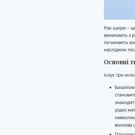
Рак шкіри – ц
виникають з р
починають ано
наслідком по
Основні т
Існує три осно
Базаліом
становить
знаходят
рідко ме
навколиш
воскова 
Плоскокл