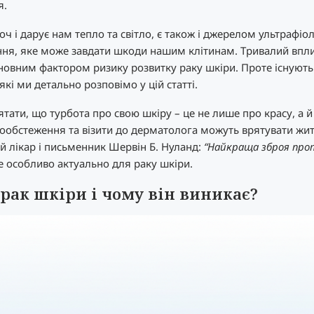
я.
оч і дарує нам тепло та світло, є також і джерелом ультрафіо
ня, яке може завдати шкоди нашим клітинам. Тривалий впл
новним фактором ризику розвитку раку шкіри. Проте існують 
які ми детально розповімо у цій статті.
тати, що турбота про свою шкіру – це не лише про красу, а й
ообстеження та візити до дерматолога можуть врятувати житт
 лікар і письменник Шервін Б. Нуланд:
“Найкраща зброя про
 це особливо актуально для раку шкіри.
рак шкіри і чому він виникає?