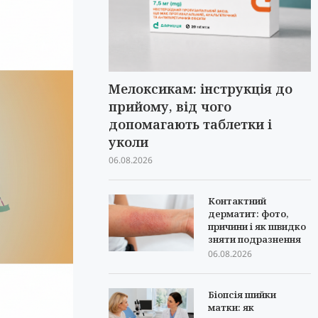
Мелоксикам: інструкція до
прийому, від чого
допомагають таблетки і
уколи
06.08.2026
Контактний
дерматит: фото,
причини і як швидко
зняти подразнення
06.08.2026
Біопсія шийки
матки: як