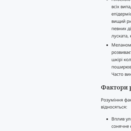
всіх випа
епідермі
вищий ри
певних д
луската,
Меланома
розвиває
шкірі ко
поширюват
Часто ви
Фактори р
Розуміння фак
відносяться:
Вплив ул
сонячне 