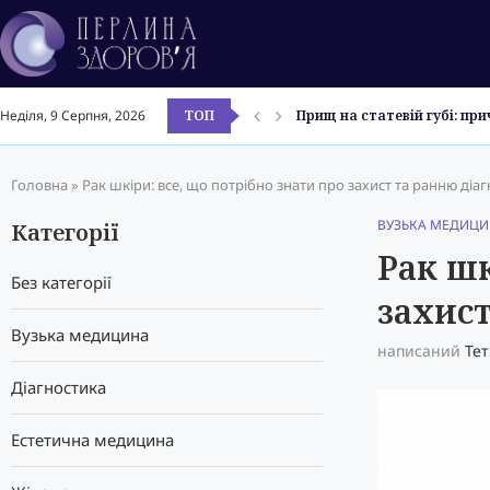
ТОП
Гідазепам: повна інструкц
Неділя, 9 Серпня, 2026
Бетаргін в ампулах і стіка
Атоксил гель: інструкція з
Прищі на голові: причини 
Чи набирають вагу після в
Ентерол 250: інструкція з 
Смекта: інструкція з прави
Мазь від прищів: найкращі
Головна
»
Рак шкіри: все, що потрібно знати про захист та ранню діа
ВУЗЬКА МЕДИЦИ
Категорії
Рак шк
Без категорії
захист
Вузька медицина
написаний
Те
Діагностика
Естетична медицина