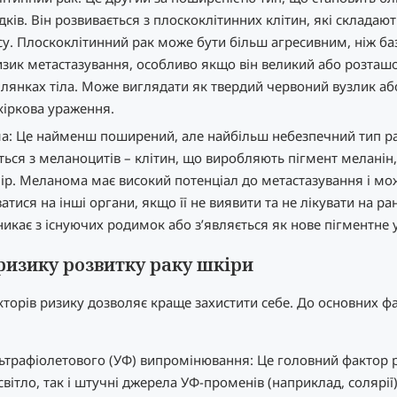
дків. Він розвивається з плоскоклітинних клітин, які складаю
су. Плоскоклітинний рак може бути більш агресивним, ніж баз
зик метастазування, особливо якщо він великий або розташ
ілянках тіла. Може виглядати як твердий червоний вузлик аб
 кіркова ураження.
: Це найменш поширений, але найбільш небезпечний тип ра
ться з меланоцитів – клітин, що виробляють пігмент меланін,
лір. Меланома має високий потенціал до метастазування і м
ися на інші органи, якщо її не виявити та не лікувати на ранн
никає з існуючих родимок або з’являється як нове пігментне 
изику розвитку раку шкіри
торів ризику дозволяє краще захистити себе. До основних ф
ьтрафіолетового (УФ) випромінювання: Це головний фактор р
світло, так і штучні джерела УФ-променів (наприклад, солярії