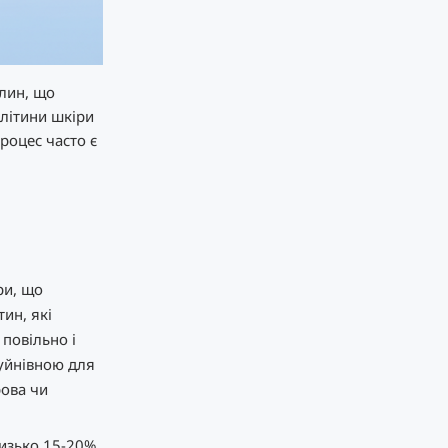
хлин, що
клітини шкіри
роцес часто є
ри, що
тин, які
повільно і
руйнівною для
рова чи
лизько 15-20%