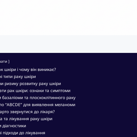
вати
к шкіри і чому він виникає?
і типи раку шкіри
и ризику розвитку раку шкіри
ати рак шкіри: ознаки та симптоми
 базаліоми та плоскоклітинного раку
ло “ABCDE” для виявлення меланоми
арто звернутися до лікаря?
а та лікування раку шкіри
 діагностики
і підходи до лікування