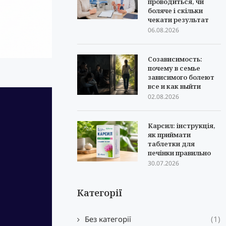
проводиться, чи
боляче і скільки
чекати результат
06.08.2026
Созависимость:
почему в семье
зависимого болеют
все и как выйти
02.08.2026
Карсил: інструкція,
як приймати
таблетки для
печінки правильно
30.07.2026
Категорії
Без категорії
(1)