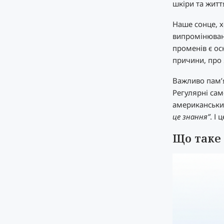
шкіри та житт
Наше сонце, х
випромінюван
променів є ос
причини, про 
Важливо пам’я
Регулярні сам
американський
це знання”
. І
Що таке 