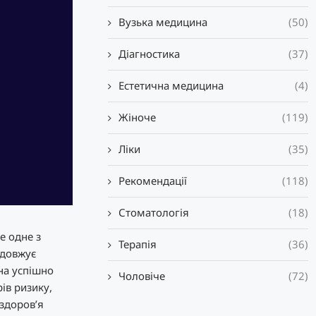
Вузька медицина
(50)
Діагностика
(37)
Естетична медицина
(4)
Жіноче
(119)
Ліки
(35)
Рекомендації
(118)
Стоматологія
(18)
е одне з
Терапія
(36)
одовжує
на успішно
Чоловіче
(72)
ів ризику,
здоров’я