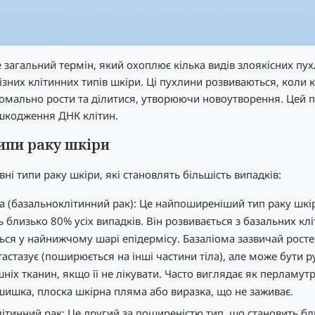
е загальний термін, який охоплює кілька видів злоякісних пу
ізних клітинних типів шкіри. Ці пухлини розвиваються, коли 
мально рости та ділитися, утворюючи новоутворення. Цей п
шкодження ДНК клітин.
ипи раку шкіри
вні типи раку шкіри, які становлять більшість випадків:
а (базальноклітинний рак): Це найпоширеніший тип раку шкі
 близько 80% усіх випадків. Він розвивається з базальних клі
ься у найнижчому шарі епідермісу. Базаліома зазвичай росте 
тастазує (поширюється на інші частини тіла), але може бути 
ніх тканин, якщо її не лікувати. Часто виглядає як перламут
шишка, плоска шкірна пляма або виразка, що не заживає.
ітинний рак: Це другий за поширеністю тип, що становить б