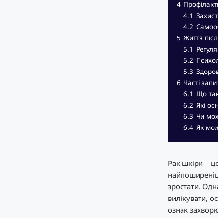
4
Профілакти
4.1
Захист
4.2
Самооб
5
Життя післ
5.1
Регуля
5.2
Психол
5.3
Здоров
6
Часті запи
6.1
Що так
6.2
Які ос
6.3
Чи мож
6.4
Як мож
Рак шкіри – ц
найпоширеніши
зростати. Одн
вилікувати, о
ознак захвор