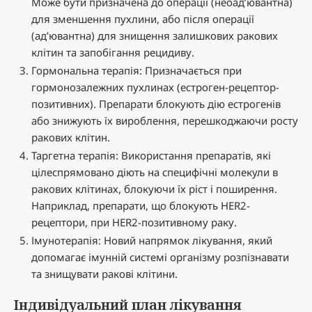
Може бути призначена до операції (неоад’ювантна)
для зменшення пухлини, або після операції
(ад’ювантна) для знищення залишкових ракових
клітин та запобігання рецидиву.
Гормональна терапія: Призначається при
гормонозалежних пухлинах (естроген-рецептор-
позитивних). Препарати блокують дію естрогенів
або знижують їх вироблення, перешкоджаючи росту
ракових клітин.
Таргетна терапія: Використання препаратів, які
цілеспрямовано діють на специфічні молекули в
ракових клітинах, блокуючи їх ріст і поширення.
Наприклад, препарати, що блокують HER2-
рецептори, при HER2-позитивному раку.
Імунотерапія: Новий напрямок лікування, який
допомагає імунній системі організму розпізнавати
та знищувати ракові клітини.
Індивідуальний план лікування