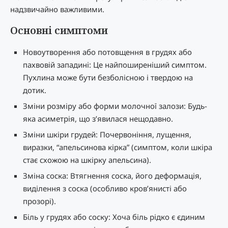
надзвичайно важливими.
Основні симптоми
Новоутворення або потовщення в грудях або
пахвовій западині: Це найпоширеніший симптом.
Пухлина може бути безболісною і твердою на
дотик.
Зміни розміру або форми молочної залози: Будь-
яка асиметрія, що з’явилася нещодавно.
Зміни шкіри грудей: Почервоніння, лущення,
виразки, “апельсинова кірка” (симптом, коли шкіра
стає схожою на шкірку апельсина).
Зміна соска: Втягнення соска, його деформація,
виділення з соска (особливо кров’янисті або
прозорі).
Біль у грудях або соску: Хоча біль рідко є єдиним