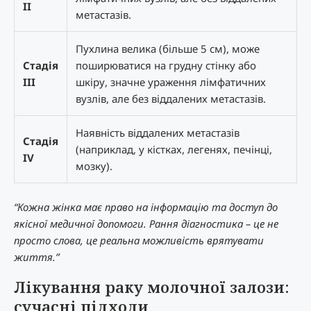
II
метастазів.
Пухлина велика (більше 5 см), може
Стадія
поширюватися на грудну стінку або
III
шкіру, значне ураження лімфатичних
вузлів, але без віддалених метастазів.
Наявність віддалених метастазів
Стадія
(наприклад, у кістках, легенях, печінці,
IV
мозку).
“Кожна жінка має право на інформацію та доступ до
якісної медичної допомоги. Рання діагностика – це не
просто слова, це реальна можливість врятувати
життя.”
Лікування раку молочної залози:
сучасні підходи