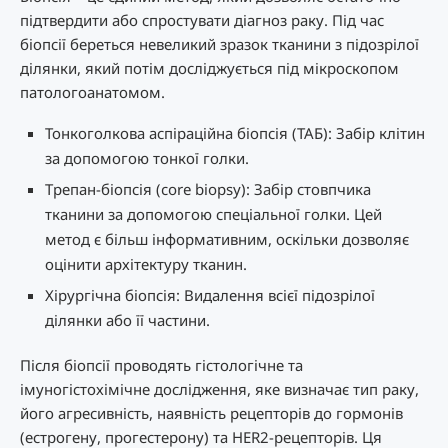
підтвердити або спростувати діагноз раку. Під час
біопсії береться невеликий зразок тканини з підозрілої
ділянки, який потім досліджується під мікроскопом
патологоанатомом.
Тонкоголкова аспіраційна біопсія (ТАБ): Забір клітин
за допомогою тонкої голки.
Трепан-біопсія (core biopsy): Забір стовпчика
тканини за допомогою спеціальної голки. Цей
метод є більш інформативним, оскільки дозволяє
оцінити архітектуру тканин.
Хірургічна біопсія: Видалення всієї підозрілої
ділянки або її частини.
Після біопсії проводять гістологічне та
імуногістохімічне дослідження, яке визначає тип раку,
його агресивність, наявність рецепторів до гормонів
(естрогену, прогестерону) та HER2-рецепторів. Ця