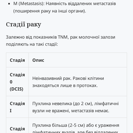
M (Metastasis): Наявність віддалених метастазів
(поширення раку на інші органи).
Стадії раку
Залежно від показників TNM, рак молочної залози
поділяють на такі стадії:
Стадія
Опис
Стадія
Неінвазивний рак. Ракові клітини
0
знаходяться лише в протоках.
(DCIS)
Стадія
Пухлина невелика (до 2 см), лімфатичні
I
вузли не вражені, метастазів немає.
Пухлина більша (2-5 см) або є ураження
Стадія
лімфатичних вузлів, але без віддалених