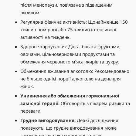
після менопаузи, пов’язане з підвищеним
ризиком.
Регулярна фізична активність: Щонайменше 150
хвилин помірної або 75 хвилин інтенсивної
активності на тиждень.
Здорове харчування: Дієта, багата фруктами,
овочами, цільнозерновими продуктами та
обмеження червоного м’яса, жирів та цукру.
Обмеження вживання алкоголю: Рекомендовано
не більше однієї порції алкоголю на день для
жінок.
Уникнення або обмеження гормональної
замісної терапії:
Обговоріть з лікарем ризики та
переваги.
Грудне вигодовування:
Деякі дослідження
показують, що грудне вигодовування може
знизити ризик раку молочної залози.