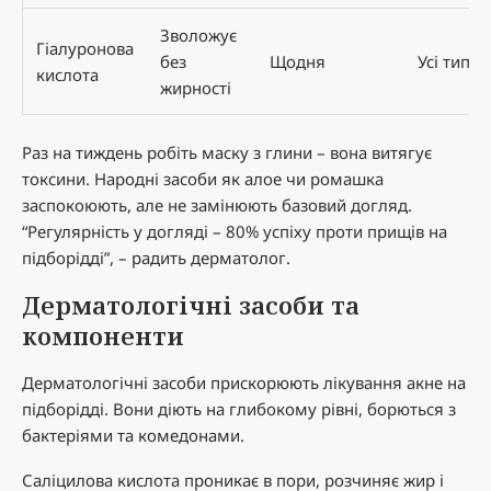
Зволожує
Гіалуронова
без
Щодня
Усі типи
кислота
жирності
Раз на тиждень робіть маску з глини – вона витягує
токсини. Народні засоби як алое чи ромашка
заспокоюють, але не замінюють базовий догляд.
“Регулярність у догляді – 80% успіху проти прищів на
підборідді”, – радить дерматолог.
Дерматологічні засоби та
компоненти
Дерматологічні засоби прискорюють лікування акне на
підборідді. Вони діють на глибокому рівні, борються з
бактеріями та комедонами.
Саліцилова кислота проникає в пори, розчиняє жир і