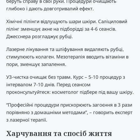
беруть справу в свої руки. Процедури очищають
глибоко і дають довготривалий ефект.
Хімічні пілінги відлущують шари шкіри. Саліциловий
пілінг зменшує акне на підборідді за 4-6 сеансів.
Джесснера розгладжує рубці.
Лазерне лікування та шліфування видаляють рубці,
стимулюють колаген. Мезотерапія вводить вітаміни в
пори, зменшує запалення.
УЗ-чистка очищає без травм. Курс – 5-10 процедур з
інтервалом 7-10 днів. Перед сеансом
проконсультуйтеся: косметолог підбере під вашу шкіру.
“Професійні процедури прискорюють загоєння в 3 рази
порівняно з домашніми методами”, – говорить експерт
з лазерної терапії.
Харчування та спосіб життя