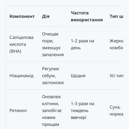
Частота
Компонент
Дія
Тип шкі
використання
Очищає
Саліцилова
пори,
1-2 рази на
Жирна,
кислота
зменшує
день
комбіно
(BHA)
запалення
Регулює
Ніацинамід
себум,
Щодня
Усі типи
заспокоює
Оновлює
клітини,
1-3 рази на
Суха,
Ретинол
запобігає
тиждень
нормаль
новим
ввечері
прищам