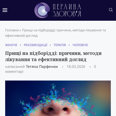
Головна
»
Прищі на підборідді: причини, методи лікування та
ефективний догляд
ЖІНОЧЕ
РЕКОМЕНДАЦІЇ
ТЕРАПІЯ
ЧОЛОВІЧЕ
Прищі на підборідді: причини, методи
лікування та ефективний догляд
написаний
Тетяна Парфенюк
18.03.2026
0
коментарі