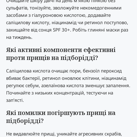
Очищайте шкіру двічі на день м’якою пінкою без
сульфатів, тонізуйте, зволожуйте некомедогенними
засобами з гіалуроновою кислотою, додавайте
саліцилову кислоту, ніацинамід чи ретинол поступово,
захищайте від сонця SPF 30+. Робіть глиняні маски раз
на тиждень.
Які активні компоненти ефективні
проти прищів на підборідді?
Саліцилова кислота очищає пори, бензоїл пероксид
вбиває бактерії, ретинол оновлює клітини, ніацинамід
регулює себум, азелаїнова кислота зменшує запалення.
Починайте з низьких концентрацій, тестуючи на
зап’ясті.
Які помилки погіршують прищі на
підборідді?
Не видавлюйте прищі, уникайте агресивних скрабів,