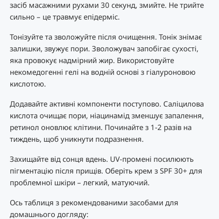
засіб масажними рухами 30 секунд, змийте. Не трийте
сильно – це травмує епідерміс.
Тонізуйте та зволожуйте після очищення. Тонік знімає
залишки, звужує пори. Зволожувач запобігає сухості,
яка провокує надмірний жир. Використовуйте
некомедогенні гелі на водній основі з гіалуроновою
кислотою.
Додавайте активні компоненти поступово. Саліцилова
кислота очищає пори, ніацинамід зменшує запалення,
ретинол оновлює клітини. Починайте з 1-2 разів на
тиждень, щоб уникнути подразнення.
Захищайте від сонця вдень. UV-промені посилюють
пігментацію після прищів. Оберіть крем з SPF 30+ для
проблемної шкіри – легкий, матуючий.
Ось таблиця з рекомендованими засобами для
домашнього догляду: