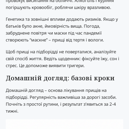
провокує висипання на обличчі. Алкоголь і куріння
погіршують кровообіг, роблячи шкіру вразливою.
Генетика та зовнішні впливи додають ризиків. Якщо у
батьків було акне, ймовірність вища. Погода,
забруднене повітря чи маски під час пандемії
створюють “маскне” – прищі від тертя і вологи.
Щоб прищі на підборідді не поверталися, аналізуйте
свій спосіб життя. Ведіть щоденник: фіксуйте їжу, сон і
стрес. Це допоможе виявити тригери.
Домашній догляд: базові кроки
Домашній догляд – основа лікування прищів на
підборідді. Регулярність важливіша за дорогі засоби.
Почніть з простої рутини, і результат з’явиться за 2-4
тижні.