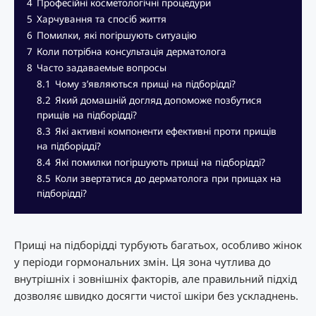
4
Професійні косметологічні процедури
5
Харчування та спосіб життя
6
Помилки, які погіршують ситуацію
7
Коли потрібна консультація дерматолога
8
Часто задаваемые вопросы
8.1
Чому з’являються прищі на підборідді?
8.2
Який домашній догляд допоможе позбутися
прищів на підборідді?
8.3
Які активні компоненти ефективні проти прищів
на підборідді?
8.4
Які помилки погіршують прищі на підборідді?
8.5
Коли звертатися до дерматолога при прищах на
підборідді?
Прищі на підборідді турбують багатьох, особливо жінок
у періоди гормональних змін. Ця зона чутлива до
внутрішніх і зовнішніх факторів, але правильний підхід
дозволяє швидко досягти чистої шкіри без ускладнень.