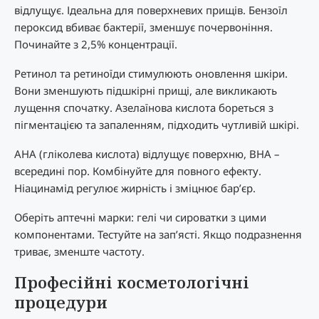
відлущує. Ідеальна для поверхневих прищів. Бензоїл
пероксид вбиває бактерії, зменшує почервоніння.
Починайте з 2,5% концентрації.
Ретинол та ретиноїди стимулюють оновлення шкіри.
Вони зменшують підшкірні прищі, але викликають
лущення спочатку. Азелаїнова кислота бореться з
пігментацією та запаленням, підходить чутливій шкірі.
AHA (гліколева кислота) відлущує поверхню, BHA –
всередині пор. Комбінуйте для повного ефекту.
Ніацинамід регулює жирність і зміцнює бар’єр.
Оберіть аптечні марки: гелі чи сироватки з цими
компонентами. Тестуйте на зап’ясті. Якщо подразнення
триває, зменште частоту.
Професійні косметологічні
процедури