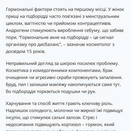
Гормональні фактори стоять на першому місці. У жінок
прищі на підборідді часто пов’язані з менструальним
циклом, вагітністю чи прийомом контрацептивів.
Андрогени стимулюють вироблення себуму, що забивє
пори. “Гормональне акне на підборідді – це сигнал
організму про дисбаланс”, – зазначає косметолог з
досвідом 15 років.
Неправильний догляд за шкірою посилює проблему.
Косметика з комедогенними компонентами, брак
очищення чи агресивні скраби провокують запалення.
Бруд, пил і залишки макіяжу накопичуються саме тут,
бо підборіддя торкається подушки чи рук.
Харчування та спосіб життя грають ключову роль.
Надлишок солодкого, молочки чи жирної їжі підвищує
інсулін, що стимулює сальні залози. Стрес і
недосипання підвищують кортизол – гормон, який