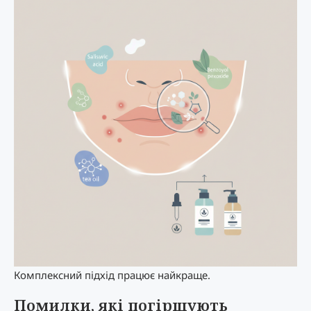
Комплексний підхід працює найкраще.
Помилки, які погіршують