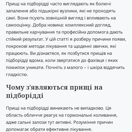
Прищі на підборідді часто виглядають як болючі
запалення або підшкірні вузлики, які не проходять
самі. Вони псують зовнішній вигляд і впливають на
самооцінку. Добра новина: комплексний догляд,
правильне харчування та професійна допомога дають
стійкий результат. У цій статті я розберу причини появи,
покрокові методи лікування та щоденні звички, які
працюють. Ви дізнаєтеся, як позбутися прищів на
підборідді вдома, коли звертатися до фахівця і яких
помилок уникати. Почніть з малого – і шкіра віддячить
гладкістю.
Чому з’являються прищі на
підборідді
Прищі на підборідді виникають не випадково. Ця
область обличчя реагує на гормональні коливання,
адже сальні залози тут активні. Розуміння причин
допомагає обрати ефективне лікування.