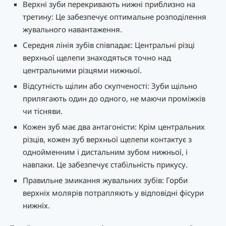
Верхні зуби перекривають нижні приблизно на
третину: Це забезпечує оптимальне розподілення
жувального навантаження.
Середня лінія зубів співпадає: Центральні різці
верхньої щелепи знаходяться точно над
центральними різцями нижньої.
Відсутність щілин або скупченості: Зуби щільно
прилягають один до одного, не маючи проміжків
чи тісняви.
Кожен зуб має два антагоністи: Крім центральних
різців, кожен зуб верхньої щелепи контактує з
однойменним і дистальним зубом нижньої, і
навпаки. Це забезпечує стабільність прикусу.
Правильне змикання жувальних зубів: Горби
верхніх молярів потрапляють у відповідні фісури
нижніх.