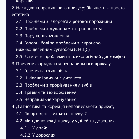
корекція
2
Наслідки неправильного прикусу: більше, ніж просто
естетика
2.1
Проблеми зі здоров’ям ротової порожнини
2.2
Проблеми з жуванням та травленням
2.3
Порушення мовлення
2.4
Головні болі та проблеми зі скронево-
нижньощелепним суглобом (СНЩС)
2.5
Естетичні проблеми та психологічний дискомфорт
3
Причини формування неправильного прикусу
3.1
Генетична схильність
3.2
Шкідливі звички в дитинстві
3.3
Проблеми з прорізуванням зубів
3.4
Травми та захворювання
3.5
Неправильне харчування
4
Діагностика та корекція неправильного прикусу
4.1
Як ортодонт визначає прикус?
4.2
Методи корекції прикусу у дітей та дорослих
4.2.1
У дітей:
4.2.2
У дорослих: