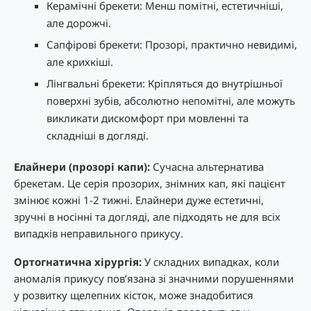
Керамічні брекети: Менш помітні, естетичніші,
але дорожчі.
Сапфірові брекети: Прозорі, практично невидимі,
але крихкіші.
Лінгвальні брекети: Кріпляться до внутрішньої
поверхні зубів, абсолютно непомітні, але можуть
викликати дискомфорт при мовленні та
складніші в догляді.
Елайнери (прозорі капи):
Сучасна альтернатива
брекетам. Це серія прозорих, знімних кап, які пацієнт
змінює кожні 1-2 тижні. Елайнери дуже естетичні,
зручні в носінні та догляді, але підходять не для всіх
випадків неправильного прикусу.
Ортогнатична хірургія:
У складних випадках, коли
аномалія прикусу пов’язана зі значними порушеннями
у розвитку щелепних кісток, може знадобитися