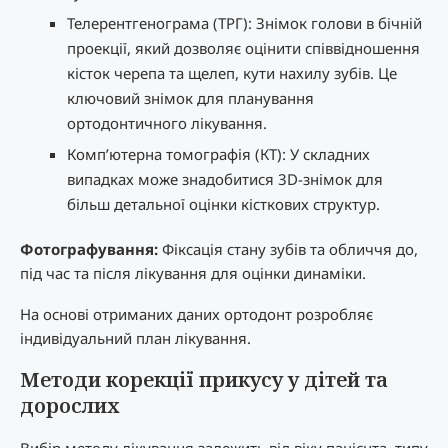
Телерентгенограма (ТРГ): Знімок голови в бічній
проекції, який дозволяє оцінити співвідношення
кісток черепа та щелеп, кути нахилу зубів. Це
ключовий знімок для планування
ортодонтичного лікування.
Комп’ютерна томографія (КТ): У складних
випадках може знадобитися 3D-знімок для
більш детальної оцінки кісткових структур.
Фотографування:
Фіксація стану зубів та обличчя до,
під час та після лікування для оцінки динаміки.
На основі отриманих даних ортодонт розробляє
індивідуальний план лікування.
Методи корекції прикусу у дітей та
дорослих
Вибір методу лікування залежить від віку пацієнта, типу