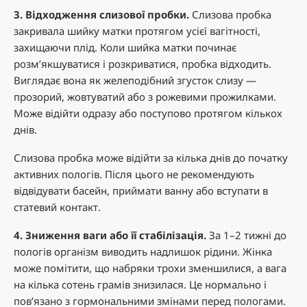
3. Відходження слизової пробки.
Слизова пробка
закривала шийку матки протягом усієї вагітності,
захищаючи плід. Коли шийка матки починає
розм’якшуватися і розкриватися, пробка відходить.
Виглядає вона як желеподібний згусток слизу —
прозорий, жовтуватий або з рожевими прожилками.
Може відійти одразу або поступово протягом кількох
днів.
Слизова пробка може відійти за кілька днів до початку
активних пологів. Після цього не рекомендують
відвідувати басейн, приймати ванну або вступати в
статевий контакт.
4. Зниження ваги або її стабілізація.
За 1–2 тижні до
пологів організм виводить надлишок рідини. Жінка
може помітити, що набряки трохи зменшилися, а вага
на кілька сотень грамів знизилася. Це нормально і
пов’язано з гормональними змінами перед пологами.