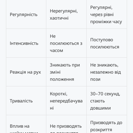
Регулярні,
Нерегулярні,
Регулярність
через рівні
хаотичні
проміжки часу
Не
Поступово
Інтенсивність
посилюються з
посилюються
часом
Зникають при
Не зникають,
Реакція на рух
зміні
незалежно від
положення
пози
Короткі,
30–70 секунд,
Тривалість
непередбачува
стають
ні
довшими
Призводять до
Вплив на
Не призводять
розкриття