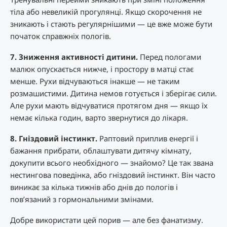
тіла або невеликій прогулянці. Якщо скорочення не
зникають і стають регулярнішими — це вже може бути
початок справжніх пологів.
7. Зниження активності дитини.
Перед пологами
малюк опускається нижче, і простору в матці стає
менше. Рухи відчуваються інакше — не таким
розмашистими. Дитина немов готується і зберігає сили.
Але рухи мають відчуватися протягом дня — якщо їх
немає кілька годин, варто звернутися до лікаря.
8. Гніздовий інстинкт.
Раптовий приплив енергії і
бажання прибрати, облаштувати дитячу кімнату,
докупити всього необхідного — знайомо? Це так звана
нестингова поведінка, або гніздовий інстинкт. Він часто
виникає за кілька тижнів або днів до пологів і
пов’язаний з гормональними змінами.
Добре використати цей порив — але без фанатизму.