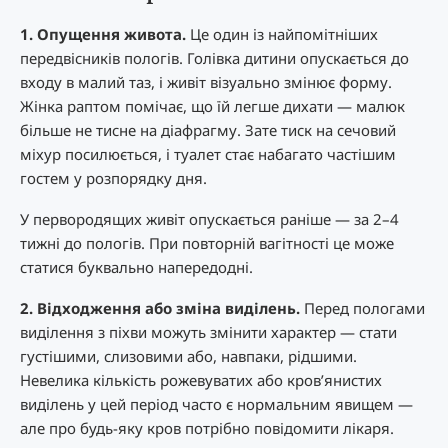
1. Опущення живота.
Це один із найпомітніших
передвісників пологів. Голівка дитини опускається до
входу в малий таз, і живіт візуально змінює форму.
Жінка раптом помічає, що їй легше дихати — малюк
більше не тисне на діафрагму. Зате тиск на сечовий
міхур посилюється, і туалет стає набагато частішим
гостем у розпорядку дня.
У первородящих живіт опускається раніше — за 2–4
тижні до пологів. При повторній вагітності це може
статися буквально напередодні.
2. Відходження або зміна виділень.
Перед пологами
виділення з піхви можуть змінити характер — стати
густішими, слизовими або, навпаки, рідшими.
Невелика кількість рожевуватих або кров’янистих
виділень у цей період часто є нормальним явищем —
але про будь-яку кров потрібно повідомити лікаря.