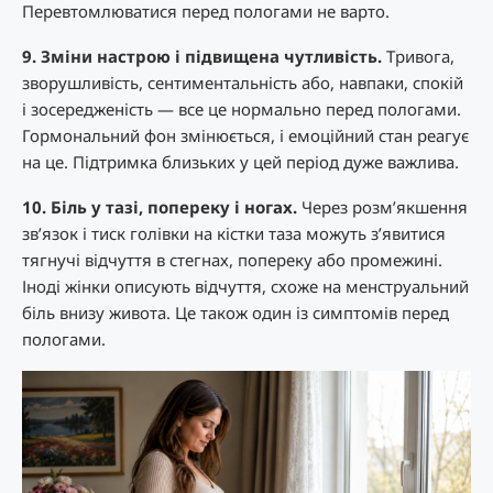
Перевтомлюватися перед пологами не варто.
9. Зміни настрою і підвищена чутливість.
Тривога,
зворушливість, сентиментальність або, навпаки, спокій
і зосередженість — все це нормально перед пологами.
Гормональний фон змінюється, і емоційний стан реагує
на це. Підтримка близьких у цей період дуже важлива.
10. Біль у тазі, попереку і ногах.
Через розм’якшення
зв’язок і тиск голівки на кістки таза можуть з’явитися
тягнучі відчуття в стегнах, попереку або промежині.
Іноді жінки описують відчуття, схоже на менструальний
біль внизу живота. Це також один із симптомів перед
пологами.