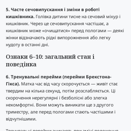
5. Часте сечовипускання і зміни в роботі
кишківника.
Голівка дитини тисне на сечовий міхур і
кишківник. Через це сечовипускання частішає, а
кишківник може «очищатися» перед пологами — деякі
жінки відзначають рідкі випорожнення або легку
нудоту в останні дні.
Ознаки 6–10: загальний стан і
поведінка
6. Тренувальні перейми (перейми Брекстона-
Гікса).
Матка час від часу скорочується — живіт стає
твердим на кілька секунд, потім розслабляється. Ці
скорочення нерегулярні і безболісні або злегка
некомфортні. Вони можуть виникати ще з другого
триместру, але перед пологами стають частішими і
відчутнішими.
Тренувальні перейми зникають при зміні положення