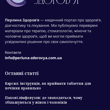
Перлина Здоров’я
— медичний портал про здоров’я,
діагностику та лікування. Ми публікуємо перевірені
матеріали про терапію, стоматологію, жіноче та
чоловіче здоров’я, щоб ви могли приймати
усвідомлені рішення про своє самопочуття.
Контакти
info@perluna-zdorovya.com.ua
Останні статті
Карсил: інструкція, як приймати таблетки для
печінки правильно
Пахові лімфовузли: де знаходяться, чому
збільшуються у жінок і чоловіків