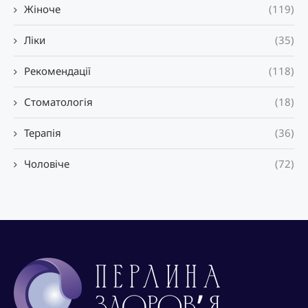
Жіноче
(119)
Ліки
(35)
Рекомендації
(118)
Стоматологія
(18)
Терапія
(36)
Чоловіче
(72)