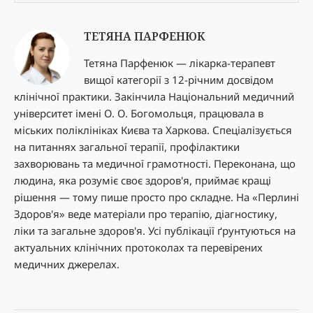
ТЕТЯНА ПАРФЕНЮК
Тетяна Парфенюк — лікарка-терапевт
вищої категорії з 12-річним досвідом
клінічної практики. Закінчила Національний медичний
університет імені О. О. Богомольця, працювала в
міських поліклініках Києва та Харкова. Спеціалізується
на питаннях загальної терапії, профілактики
захворювань та медичної грамотності. Переконана, що
людина, яка розуміє своє здоров'я, приймає кращі
рішення — тому пише просто про складне. На «Перлині
Здоров'я» веде матеріали про терапію, діагностику,
ліки та загальне здоров'я. Усі публікації ґрунтуються на
актуальних клінічних протоколах та перевірених
медичних джерелах.