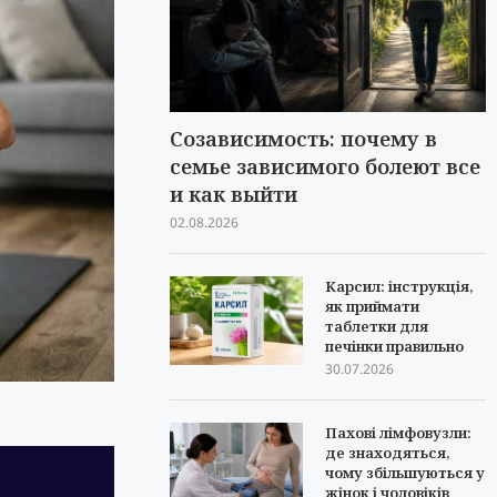
Созависимость: почему в
семье зависимого болеют все
и как выйти
02.08.2026
Карсил: інструкція,
як приймати
таблетки для
печінки правильно
30.07.2026
Пахові лімфовузли:
де знаходяться,
чому збільшуються у
жінок і чоловіків