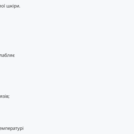
ої шкіри.
слабляє
язів;
температурі