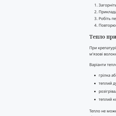
Загорніт
Приклада
Робіть п
Повторюй
Тепло при
При крепатурі
м’язові волок
Варіанти тепл
грілка аб
теплий д
розігріва
теплий к
Тепло не можн