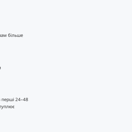
язам більше
и
 перші 24–48
итуплює