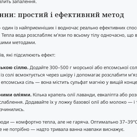
илить запалення.
анни: простий і ефективний метод
 один із найприємніших і водночас реально ефективних спос
. Тепла вода розслабляє м’язи по всьому тілу одночасно, що 
ншими методами.
ів, які підсилюють ефект:
ькою сіллю.
Додайте 300–500 г морської або епсомської солі
 із солі всмоктується через шкіру і допомагає розслабити м’я
епсомська сіль — вона містить сульфат магнію у вищій конце
ними оліями.
Кілька крапель олії лаванди, евкаліпта або ро
слаблення. Додавайте їх у ложку базової олії або молоко — і т
зчинились.
води — комфортно тепла, але не гаряча. Оптимально 37–39°C
 не потрібно — надто тривала ванна навпаки виснажує.