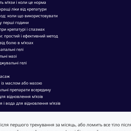
ь м’язи і коли це норма
ращі ліки від крепатури
лод: коли що використовувати
у перші години
при крепатурі і спазмах
и: простий і ефективний метод
 від болю в м’язах
апальні гелі
льні мазі
жувальні гелі
асаж
 із маслом або маззю
льні препарати всередину
ля відновлення м’язів
 і вода для відновлення м’язів
ісля першого тренування за місяць, або ломить все тіло післ