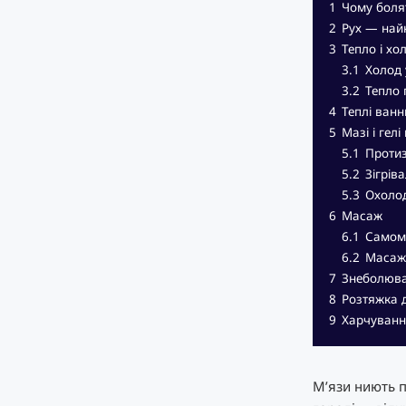
1
Чому болят
2
Рух — найк
3
Тепло і хо
3.1
Холод 
3.2
Тепло 
4
Теплі ванн
5
Мазі і гелі
5.1
Протиз
5.2
Зігріва
5.3
Охолод
6
Масаж
6.1
Самом
6.2
Масаж
7
Знеболюва
8
Розтяжка д
9
Харчування
М’язи ниють п