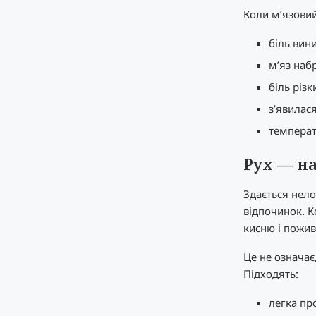
Коли м’язовий
біль вини
м’яз наб
біль різк
з’явилася
температ
Рух — н
Здається нело
відпочинок. К
кисню і пожив
Це не означає
Підходять:
легка пр