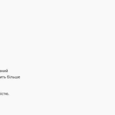
вний
дить більше
істю.