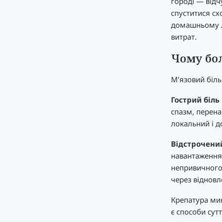
городі — відч
спуститися сх
домашньому л
витрат.
Чому бол
М’язовий біль 
Гострий біль
спазм, перена
локальний і д
Відстрочений
навантаження
непривичного
через відновл
Крепатура мин
є способи сут