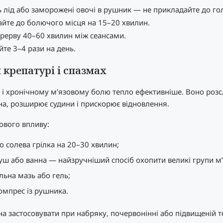
ь лід або заморожені овочі в рушник — не прикладайте до гол
йте до болючого місця на 15–20 хвилин.
ерерву 40–60 хвилин між сеансами.
те 3–4 рази на день.
 крепатурі і спазмах
 і хронічному м’язовому болю тепло ефективніше. Воно роз
на, розширює судини і прискорює відновлення.
ового впливу:
о солева грілка на 20–30 хвилин;
уш або ванна — найзручніший спосіб охопити великі групи м’
льна мазь або гель;
омпрес із рушника.
а застосовувати при набряку, почервонінні або підвищеній 