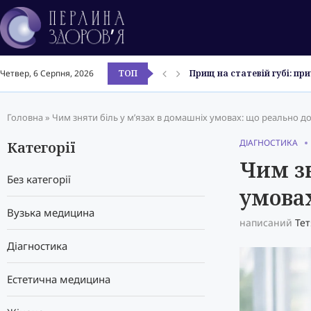
Прищ на статевій губі: п
ТОП
Четвер, 6 Серпня, 2026
Гідазепам: повна інструкц
Бетаргін в ампулах і стіка
Атоксил гель: інструкція 
Прищі на голові: причини 
Чи набирають вагу після 
Ентерол 250: інструкція з 
Смекта: інструкція з прав
Мазь від прищів: найкращі
Головна
»
Чим зняти біль у м’язах в домашніх умовах: що реально д
ДІАГНОСТИКА
Категорії
Чим зн
Без категорії
умовах
Вузька медицина
написаний
Те
Діагностика
Естетична медицина