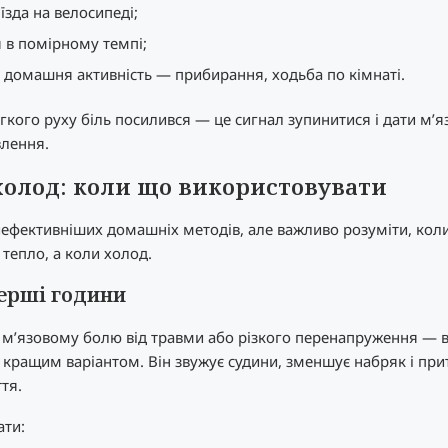
їзда на велосипеді;
 в помірному темпі;
 домашня активність — прибирання, ходьба по кімнаті.
гкого руху біль посилився — це сигнал зупинитися і дати м’
влення.
холод: коли що використовувати
йефективніших домашніх методів, але важливо розуміти, кол
 тепло, а коли холод.
ерші години
 м’язовому болю від травми або різкого перенапруження — в
 кращим варіантом. Він звужує судини, зменшує набряк і пр
тя.
ати: