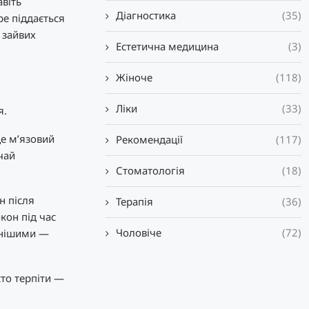
авіть
Діагностика
(35)
ре піддається
 зайвих
Естетична медицина
(3)
Жіноче
(118)
Ліки
(33)
я.
це м’язовий
Рекомендації
(117)
чай
Стоматологія
(18)
н після
Терапія
(36)
кон під час
Чоловіче
(72)
ьнішими —
сто терпіти —