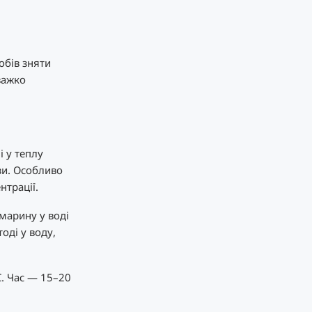
обів зняти
важко
 у теплу
зи. Особливо
нтрації.
змарину у воді
оді у воду,
. Час — 15–20