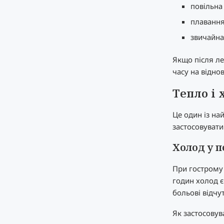
повільна 
плавання
звичайна
Якщо після ле
часу на відно
Тепло і 
Це один із на
застосовувати
Холод у п
При гострому
годин холод є
больові відчут
Як застосовув