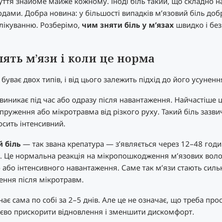
уття знайоме майже кожному. Іноді біль такий, що складно н
одами. Добра новина: у більшості випадків м’язовий біль доб
ікуванню. Розберімо,
чим зняти біль у м’язах
швидко і без
ять м’язи і коли це норма
буває двох типів, і від цього залежить підхід до його усуненн
виникає під час або одразу після навантаження. Найчастіше 
пруження або мікротравма від різкого руху. Такий біль зазви
осить інтенсивний.
 біль
— так звана крепатура — з’являється через 12–48 годи
. Це нормальна реакція на мікропошкодження м’язових воло
 або інтенсивного навантаження. Саме так м’язи стають сил
ення після мікротравм.
ає сама по собі за 2–5 днів. Але це не означає, що треба про
тєво прискорити відновлення і зменшити дискомфорт.