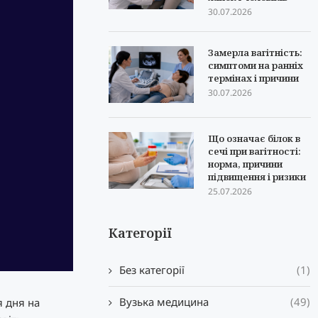
30.07.2026
Замерла вагітність:
симптоми на ранніх
термінах і причини
30.07.2026
Що означає білок в
сечі при вагітності:
норма, причини
підвищення і ризики
25.07.2026
Категорії
Без категорії
(1)
Вузька медицина
(49)
я дня на