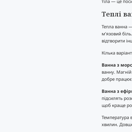
тіла — це пос
Теплі в
Тепла ванна —
м’язовий біль
відтворити і
Кілька варіант
Ванна з морс
ванну. Магній
добре працює 
Ванна з ефір
підсилять роз
щоб краще ро
Температура 
хвилин. Довше