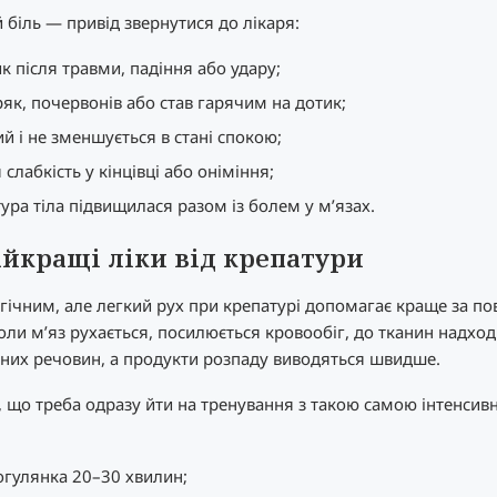
 біль — привід звернутися до лікаря:
к після травми, падіння або удару;
ряк, почервонів або став гарячим на дотик;
ий і не зменшується в стані спокою;
 слабкість у кінцівці або оніміння;
ура тіла підвищилася разом із болем у м’язах.
айкращі ліки від крепатури
гічним, але легкий рух при крепатурі допомагає краще за по
оли м’яз рухається, посилюється кровообіг, до тканин надхо
них речовин, а продукти розпаду виводяться швидше.
, що треба одразу йти на тренування з такою самою інтенсивн
огулянка 20–30 хвилин;