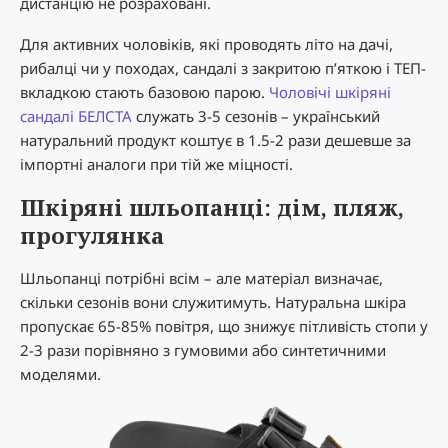
дистанцію не розраховані.
Для активних чоловіків, які проводять літо на дачі,
рибалці чи у походах, сандалі з закритою п’яткою і ТЕП-
вкладкою стають базовою парою.
Чоловічі шкіряні
сандалі БЕЛСТА
служать 3-5 сезонів – український
натуральний продукт коштує в 1.5-2 рази дешевше за
імпортні аналоги при тій же міцності.
Шкіряні шльопанці: дім, пляж,
прогулянка
Шльопанці потрібні всім – але матеріал визначає,
скільки сезонів вони служитимуть. Натуральна шкіра
пропускає 65-85% повітря, що знижує пітливість стопи у
2-3 рази порівняно з гумовими або синтетичними
моделями.