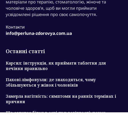
матеріали про терапію, стоматологію, жіноче та
чоловіче здоров’я, щоб ви могли приймати
усвідомлені рішення про своє самопочуття.
Контакти
info@perluna-zdorovya.com.ua
Останні статті
Карсил: інструкція, як приймати таблетки для
печінки правильно
Пахові лімфовузли: де знаходяться, чому
збільшуються у жінок і чоловіків
Замерла вагітність: симптоми на ранніх термінах і
причини
Що означає білок в сечі при вагітності: норма,
причини підвищення і ризики