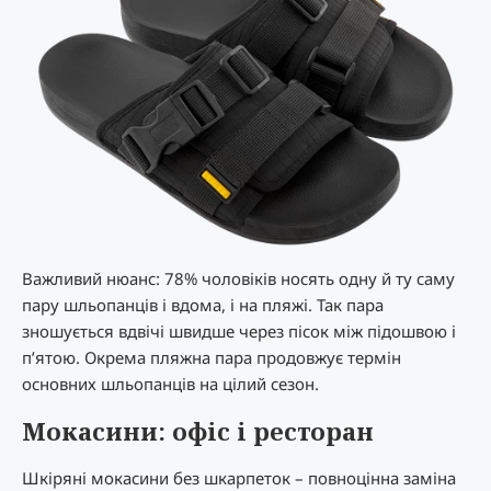
Важливий нюанс: 78% чоловіків носять одну й ту саму
пару шльопанців і вдома, і на пляжі. Так пара
зношується вдвічі швидше через пісок між підошвою і
п’ятою. Окрема пляжна пара продовжує термін
основних шльопанців на цілий сезон.
Мокасини: офіс і ресторан
Шкіряні мокасини без шкарпеток – повноцінна заміна