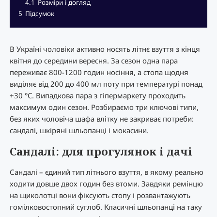
4.1
Розміри і догляд
5
Підсумок
В Україні чоловіки активно носять літнє взуття з кінця
квітня до середини вересня. За сезон одна пара
переживає 800-1200 годин носіння, а стопа щодня
виділяє від 200 до 400 мл поту при температурі понад
+30 °C. Випадкова пара з гіпермаркету проходить
максимум один сезон. Розбираємо три ключові типи,
без яких чоловіча шафа влітку не закриває потреби:
сандалі, шкіряні шльопанці і мокасини.
Сандалі: для прогулянок і дачі
Сандалі – єдиний тип літнього взуття, в якому реально
ходити довше двох годин без втоми. Завдяки ремінцю
на щиколотці вони фіксують стопу і розвантажують
гомілковостопний суглоб. Класичні шльопанці на таку