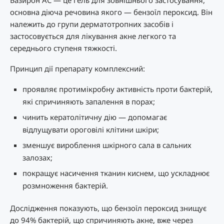
основна діюча речовина якого — бензоїл пероксид. Він
належить до групи дерматотропних засобів і
застосовується для лікування акне легкого та
середнього ступеня тяжкості.
Принцип дії препарату комплексний:
проявляє протимікробну активність проти бактерій,
які спричиняють запалення в порах;
чинить кератолітичну дію — допомагає
відлущувати ороговілі клітини шкіри;
зменшує вироблення шкірного сала в сальних
залозах;
покращує насичення тканин киснем, що ускладнює
розмноження бактерій.
Дослідження показують, що бензоїл пероксид знищує
до 94% бактерій, що спричиняють акне, вже через