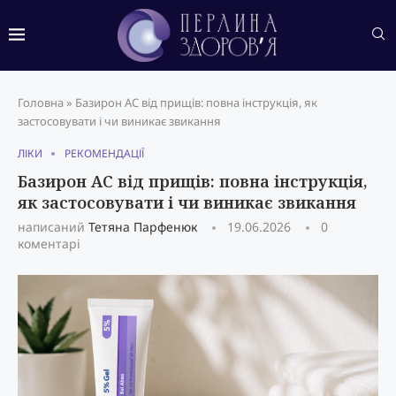
Головна
»
Базирон AC від прищів: повна інструкція, як
застосовувати і чи виникає звикання
ЛІКИ
РЕКОМЕНДАЦІЇ
Базирон AC від прищів: повна інструкція,
як застосовувати і чи виникає звикання
написаний
Тетяна Парфенюк
19.06.2026
0
коментарі