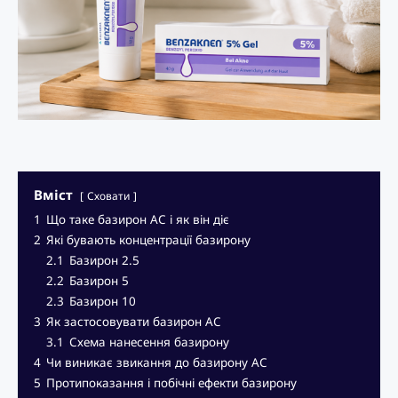
Вміст
Сховати
1
Що таке базирон AC і як він діє
2
Які бувають концентрації базирону
2.1
Базирон 2.5
2.2
Базирон 5
2.3
Базирон 10
3
Як застосовувати базирон AC
3.1
Схема нанесення базирону
4
Чи виникає звикання до базирону AC
5
Протипоказання і побічні ефекти базирону