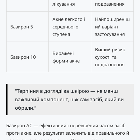
лікування
подразнення
Акне легкого і
Найпоширеніш
Базирон 5
середнього
ий варіант
ступеня
застосування
Вищий ризик
Виражені
Базирон 10
сухості та
форми акне
подразнення
“Терпіння в догляді за шкірою — не менш
важливий компонент, ніж сам засіб, який ви
обрали.”
Базирон AC — ефективний і перевірений часом засіб
проти акне, але результат залежить від правильного й