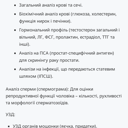
Загальний аналіз крові та сечі.
Біохімічний аналіз крові (глюкоза, холестерин,
функція нирок і печінки).
Гормональний профіль (тестостерон загальний і
вільний, ЛГ, ФСГ, пролактин, естрадіол, ТТГ та
інші).
Аналіз на ПСА (простат-специфічний антиген)
для скринінгу раку простати.
Аналізи на інфекції, що передаються статевим
шляхом (ІПСШ).
Аналіз сперми (спермограма): Для оцінки
репродуктивної функції чоловіка – кількості, рухливості
та морфології сперматозоїдів.
УЗД:
УЗД органів мошонки (яєчка, придатки).