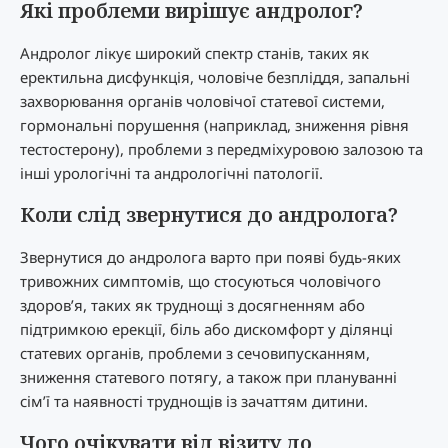
Які проблеми вирішує андролог?
Андролог лікує широкий спектр станів, таких як
еректильна дисфункція, чоловіче безпліддя, запальні
захворювання органів чоловічої статевої системи,
гормональні порушення (наприклад, зниження рівня
тестостерону), проблеми з передміхуровою залозою та
інші урологічні та андрологічні патології.
Коли слід звернутися до андролога?
Звернутися до андролога варто при появі будь-яких
тривожних симптомів, що стосуються чоловічого
здоров’я, таких як труднощі з досягненням або
підтримкою ерекції, біль або дискомфорт у ділянці
статевих органів, проблеми з сечовипусканням,
зниження статевого потягу, а також при плануванні
сім’ї та наявності труднощів із зачаттям дитини.
Чого очікувати від візиту до