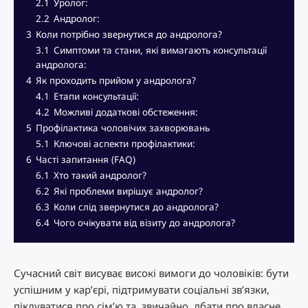
2.1
Уролог:
2.2
Андролог:
3
Коли потрібно звернутися до андролога?
3.1
Симптоми та стани, які вимагають консультації
андролога:
4
Як проходить прийом у андролога?
4.1
Етапи консультації:
4.2
Можливі додаткові обстеження:
5
Профілактика чоловічих захворювань
5.1
Ключові аспекти профілактики:
6
Часті запитання (FAQ)
6.1
Хто такий андролог?
6.2
Які проблеми вирішує андролог?
6.3
Коли слід звернутися до андролога?
6.4
Чого очікувати від візиту до андролога?
Сучасний світ висуває високі вимоги до чоловіків: бути
успішним у кар’єрі, підтримувати соціальні зв’язки,
піклуватися про сім’ю та, звичайно, дбати про власне