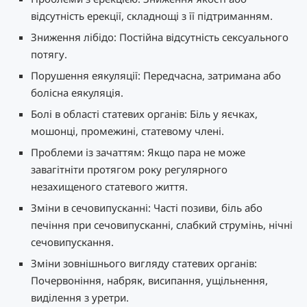
відсутність ерекції, складнощі з її підтриманням.
Зниження лібідо: Постійна відсутність сексуального
потягу.
Порушення еякуляції: Передчасна, затримана або
болісна еякуляція.
Болі в області статевих органів: Біль у яєчках,
мошонці, промежині, статевому члені.
Проблеми із зачаттям: Якщо пара не може
завагітніти протягом року регулярного
незахищеного статевого життя.
Зміни в сечовипусканні: Часті позиви, біль або
печіння при сечовипусканні, слабкий струмінь, нічні
сечовипускання.
Зміни зовнішнього вигляду статевих органів:
Почервоніння, набряк, висипання, ущільнення,
виділення з уретри.