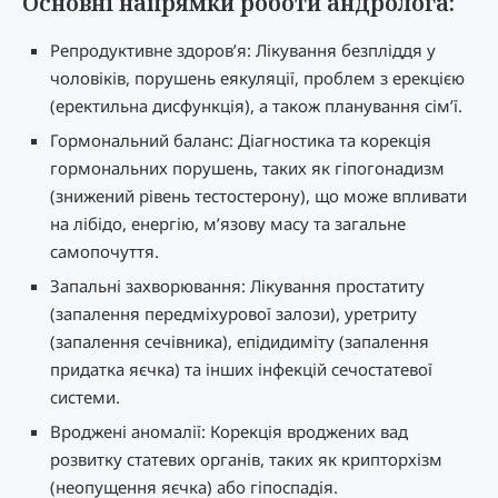
Основні напрямки роботи андролога:
Репродуктивне здоров’я: Лікування безпліддя у
чоловіків, порушень еякуляції, проблем з ерекцією
(еректильна дисфункція), а також планування сім’ї.
Гормональний баланс: Діагностика та корекція
гормональних порушень, таких як гіпогонадизм
(знижений рівень тестостерону), що може впливати
на лібідо, енергію, м’язову масу та загальне
самопочуття.
Запальні захворювання: Лікування простатиту
(запалення передміхурової залози), уретриту
(запалення сечівника), епідидиміту (запалення
придатка яєчка) та інших інфекцій сечостатевої
системи.
Вроджені аномалії: Корекція вроджених вад
розвитку статевих органів, таких як крипторхізм
(неопущення яєчка) або гіпоспадія.